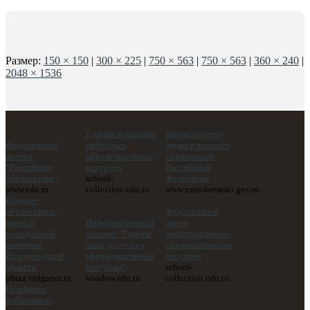
Размер:
150 × 150
|
300 × 225
|
750 × 563
|
750 × 563
|
360 × 240
|
2048 × 1536
Единая коллекция
Министерство
Федеральный
цифровых
науки и высшего
портал
образовательных
образования
"Российское
ресурсов
Российской
образование"
school-
Федерации
www.edu.ru
collection.edu.ru
www.minobrnauki.gov.ru
Комитет
образования,
Федеральный
науки и
Информационная
центр
молодежной
система "Единое
информационно-
политики
окно доступа к
образовательных
Волгоградской
образовательным
ресурсов
области
ресурсам"
school-
obraz.volganet.ru
window.edu.ru
collection.edu.ru
Профсоюз
работников