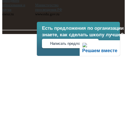
народного
образования и
Министерство
науки
просвещения РФ
eseur.ru
www.edu.gov.ru
Есть предложения по организации 
знаете, как сделать школу лучше?
Написать предложение
Решаем вместе