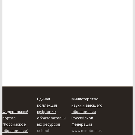
Единая
Министерство
коллекция
науки и высшего
Федеральный
цифровых
образования
портал
образовательн
Российской
"Российское
ых ресурсов
Федерации
образование"
school-
www.minobrnauk