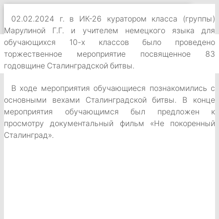
02.02.2024 г. в ИК-26 куратором класса (группы)
ПЕРЕКЛЮЧИТЬ НАВИГАЦИЮ
ГКОУ ВСШ № 1
Марулиной Г.Г. и учителем немецкого языка для
обучающихся 10-х классов было проведено
CВЕДЕНИЯ ОБ ОРГАНИЗАЦИИ
торжественное мероприятие посвященное 83
ЛЕНТА НОВОСТЕЙ
годовщине Сталинградской битвы.
ВЕРСИЯ ДЛЯ СЛАБОВИДЯЩИХ
В ходе мероприятия обучающиеся познакомились с
основными вехами Сталинградской битвы. В конце
мероприятия обучающимся был предложен к
просмотру документальный фильм «Не покоренный
Сталинград».