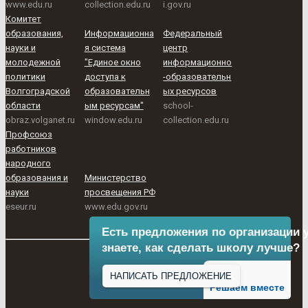
www.edu.ru
collection.edu.ru
i.gov.ru
Комитет
образования,
Информационна
Федеральный
науки и
я система
центр
молодежной
"Единое окно
информационно
политики
доступа к
-образовательн
Волгоградской
образовательн
ых ресурсов
области
ым ресурсам"
school-
obraz.volganet.ru
window.edu.ru
collection.edu.ru
Профсоюз
работников
народного
образования и
Министерство
науки
просвещения РФ
eseur.ru
www.edu.gov.ru
Есть предложения по организации 
знаете, как сделать школу лучше?
НАПИСАТЬ ПРЕДЛОЖЕНИЕ
Решаем вместе