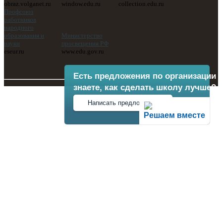
obraz.volganet.ru
window.edu.ru
collection.edu.ru
Профсоюз
работников
народного
образования и
Министерство
науки
просвещения РФ
eseur.ru
www.edu.gov.ru
Есть предложения по организации 
знаете, как сделать школу лучше?
Написать предложение
Решаем вместе