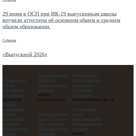
29 июня в ОСП при ИК-19 выпускникам школы
вручили аттестаты об основном общем и среднем
общем образовании.
События
«Выпускной 2026»
Единая коллекция
Министерство
Федеральный
цифровых
науки и высшего
портал
образовательных
образования
"Российское
ресурсов
Российской
образование"
school-
Федерации
www.edu.ru
collection.edu.ru
www.minobrnauki.gov.ru
Комитет
образования,
Федеральный
науки и
Информационная
центр
молодежной
система "Единое
информационно-
политики
окно доступа к
образовательных
Волгоградской
образовательным
ресурсов
области
ресурсам"
school-