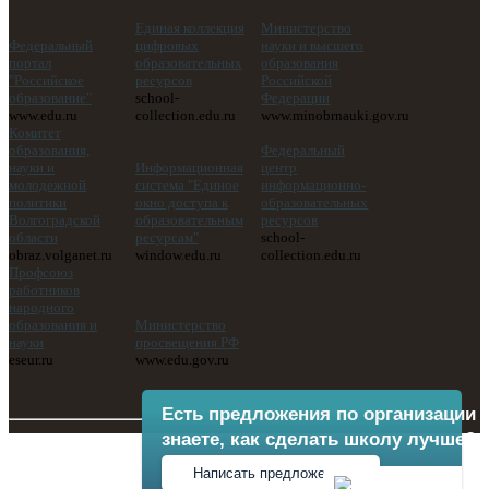
Единая коллекция
Министерство
Федеральный
цифровых
науки и высшего
портал
образовательных
образования
"Российское
ресурсов
Российской
образование"
school-
Федерации
www.edu.ru
collection.edu.ru
www.minobrnauki.gov.ru
Комитет
образования,
Федеральный
науки и
Информационная
центр
молодежной
система "Единое
информационно-
политики
окно доступа к
образовательных
Волгоградской
образовательным
ресурсов
области
ресурсам"
school-
obraz.volganet.ru
window.edu.ru
collection.edu.ru
Профсоюз
работников
народного
образования и
Министерство
науки
просвещения РФ
eseur.ru
www.edu.gov.ru
Есть предложения по организации 
знаете, как сделать школу лучше?
Написать предложение