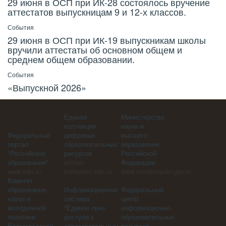
29 июня в ОСП при ИК-28 состоялось вручение
аттестатов выпускницам 9 и 12-х классов.
События
29 июня в ОСП при ИК-19 выпускникам школы
вручили аттестаты об основном общем и
среднем общем образовании.
События
«Выпускной 2026»
Единая
Министерство
коллекция
науки и
Федеральный
цифровых
высшего
портал
образовательных
образования
"Российское
ресурсов
Российской
образование"
school-
Федерации
www.edu.ru
collection.edu.ru
www.minobrnauki.gov.ru
Комитет
образования,
Информационная
Федеральный
науки и
система
центр
молодежной
"Единое окно
информационно-
политики
доступа к
образовательных
Волгоградской
образовательным
ресурсов