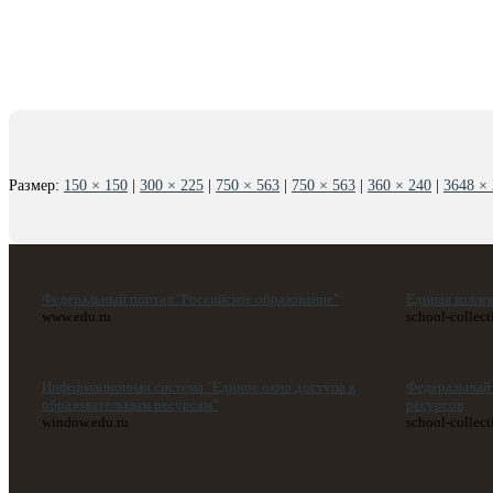
Размер:
150 × 150
|
300 × 225
|
750 × 563
|
750 × 563
|
360 × 240
|
3648 ×
Федеральный портал "Российское образование"
Единая колле
www.edu.ru
school-collect
Информационная система "Единое окно доступа к
Федеральный 
образовательным ресурсам"
ресурсов
window.edu.ru
school-collect