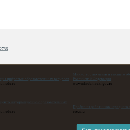
 2736
Министерство науки и высшего о
кция цифровых образовательных ресурсов
Российской Федерации
ion.edu.ru
www.minobrnauki.gov.ru
центр информационно-образовательных
Профсоюз работников народного о
ion.edu.ru
eseur.ru