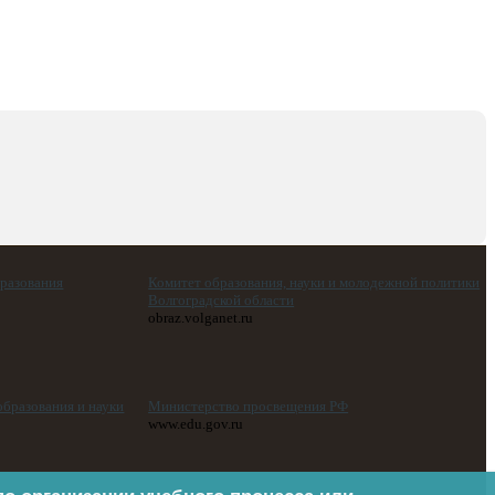
бразования
Комитет образования, науки и молодежной политики
Волгоградской области
obraz.volganet.ru
бразования и науки
Министерство просвещения РФ
www.edu.gov.ru