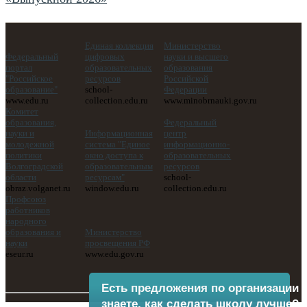
Единая коллекция
Министерство
Федеральный
цифровых
науки и высшего
портал
образовательных
образования
"Российское
ресурсов
Российской
образование"
school-
Федерации
www.edu.ru
collection.edu.ru
www.minobrnauki.gov.ru
Комитет
образования,
Федеральный
науки и
Информационная
центр
молодежной
система "Единое
информационно-
политики
окно доступа к
образовательных
Волгоградской
образовательным
ресурсов
области
ресурсам"
school-
obraz.volganet.ru
window.edu.ru
collection.edu.ru
Профсоюз
работников
народного
образования и
Министерство
науки
просвещения РФ
eseur.ru
www.edu.gov.ru
Есть предложения по организации 
знаете, как сделать школу лучше?