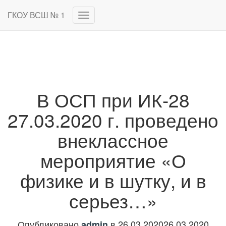
ГКОУ ВСШ № 1
Переключить
навигацию
В ОСП при ИК-28
27.03.2020 г. проведено
внеклассное
мероприятие «О
физике и в шутку, и в
серьез…»
Опубликовано
в
26.03.2020
26.03.2020
admin