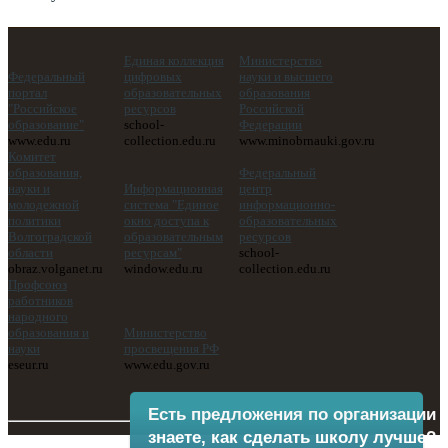
Единая коллекция
Министерство
Федеральный
цифровых
науки и высшего
портал
образовательных
образования
"Российское
ресурсов
Российской
образование"
school-
Федерации
www.edu.ru
collection.edu.ru
www.minobrnauki.gov.ru
Комитет
образования,
Федеральный
науки и
Информационная
центр
молодежной
система "Единое
информационно-
политики
окно доступа к
образовательных
Волгоградской
образовательным
ресурсов
области
ресурсам"
school-
obraz.volganet.ru
window.edu.ru
collection.edu.ru
Профсоюз
работников
народного
образования и
Министерство
науки
просвещения РФ
eseur.ru
www.edu.gov.ru
Есть предложения по организации 
знаете, как сделать школу лучше?