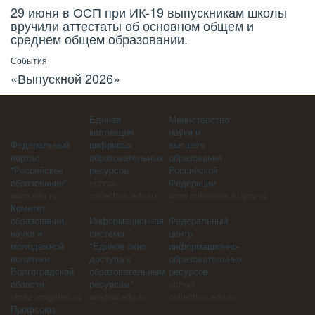
29 июня в ОСП при ИК-19 выпускникам школы
вручили аттестаты об основном общем и
среднем общем образовании.
События
«Выпускной 2026»
Единая
Министерство
коллекция
науки и
Федеральный
цифровых
высшего
портал
образовательных
образования
"Российское
ресурсов
Российской
образование"
school-
Федерации
www.edu.ru
collection.edu.ru
www.minobrnauki.gov.ru
Комитет
образования,
Информационная
Федеральный
науки и
система
центр
молодежной
"Единое окно
информационно-
политики
доступа к
образовательных
Волгоградской
образовательным
ресурсов
области
ресурсам"
school-
obraz.volganet.ru
window.edu.ru
collection.edu.ru
Профсоюз