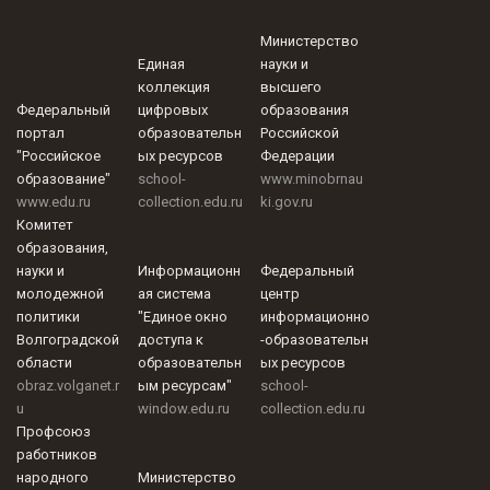
Министерство
Единая
науки и
коллекция
высшего
Федеральный
цифровых
образования
портал
образовательн
Российской
"Российское
ых ресурсов
Федерации
образование"
school-
www.minobrnau
www.edu.ru
collection.edu.ru
ki.gov.ru
Комитет
образования,
науки и
Информационн
Федеральный
молодежной
ая система
центр
политики
"Единое окно
информационно
Волгоградской
доступа к
-образовательн
области
образовательн
ых ресурсов
obraz.volganet.r
ым ресурсам"
school-
u
window.edu.ru
collection.edu.ru
Профсоюз
работников
народного
Министерство