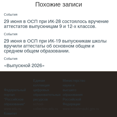
Похожие записи
События
29 июня в ОСП при ИК-28 состоялось вручение
аттестатов выпускницам 9 и 12-х классов.
События
29 июня в ОСП при ИК-19 выпускникам школы
вручили аттестаты об основном общем и
среднем общем образовании.
События
«Выпускной 2026»
Единая
Министерство
коллекция
науки и
Федеральный
цифровых
высшего
портал
образовательных
образования
"Российское
ресурсов
Российской
образование"
school-
Федерации
www.edu.ru
collection.edu.ru
www.minobrnauki.gov.ru
Комитет