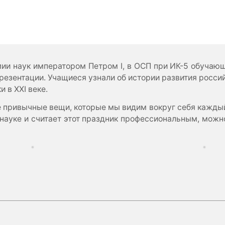
и наук императором Петром I, в ОСП при ИК-5 обучаю
езентации. Учащиеся узнали об истории развития россий
 в ХХI веке.
е привычные вещи, которые мы видим вокруг себя каждый
к науке и считает этот праздник профессиональным, мож