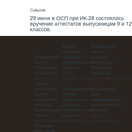
События
29 июня в ОСП при ИК-28 состоялось
вручение аттестатов выпускницам 9 и 12
классов.
Единая
Министерство
коллекция
науки и
Федеральный
цифровых
высшего
портал
образовательных
образования
"Российское
ресурсов
Российской
образование"
school-
Федерации
www.edu.ru
collection.edu.ru
www.minobrnauki.gov.ru
Комитет
образования,
Информационная
Федеральный
науки и
система
центр
молодежной
"Единое окно
информационно-
политики
доступа к
образовательных
Волгоградской
образовательным
ресурсов
области
ресурсам"
school-
obraz.volganet.ru
window.edu.ru
collection.edu.ru
Профсоюз
работников