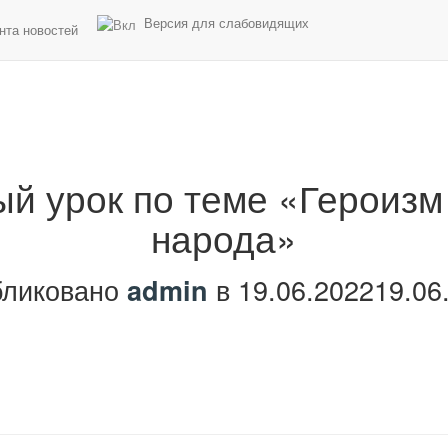
Версия для слабовидящих
нта новостей
й урок по теме «Героизм 
народа»
бликовано
в
19.06.2022
19.06
admin