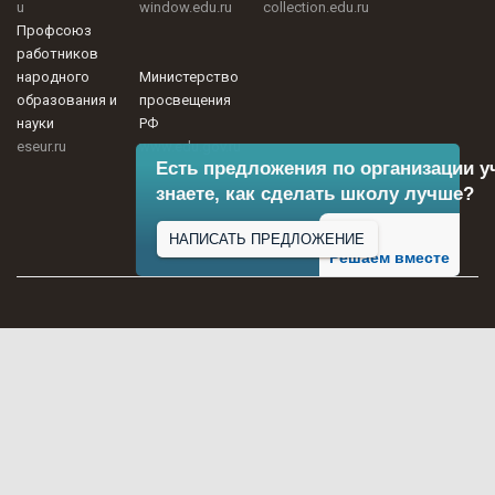
u
window.edu.ru
collection.edu.ru
Профсоюз
работников
народного
Министерство
образования и
просвещения
науки
РФ
eseur.ru
www.edu.gov.ru
Есть предложения по организации у
знаете, как сделать школу лучше?
НАПИСАТЬ ПРЕДЛОЖЕНИЕ
Решаем вместе