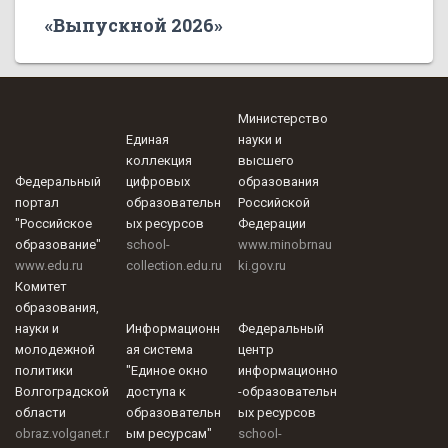
«Выпускной 2026»
Министерство
Единая
науки и
коллекция
высшего
Федеральный
цифровых
образования
портал
образовательн
Российской
"Российское
ых ресурсов
Федерации
образование"
school-
www.minobrnau
www.edu.ru
collection.edu.ru
ki.gov.ru
Комитет
образования,
науки и
Информационн
Федеральный
молодежной
ая система
центр
политики
"Единое окно
информационно
Волгоградской
доступа к
-образовательн
области
образовательн
ых ресурсов
obraz.volganet.r
ым ресурсам"
school-