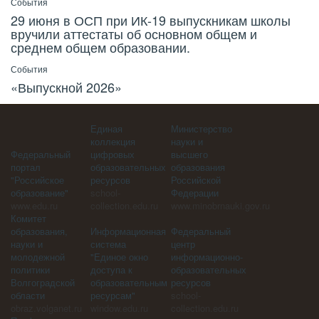
События
29 июня в ОСП при ИК-19 выпускникам школы
вручили аттестаты об основном общем и
среднем общем образовании.
События
«Выпускной 2026»
Единая
Министерство
коллекция
науки и
Федеральный
цифровых
высшего
портал
образовательных
образования
"Российское
ресурсов
Российской
образование"
school-
Федерации
www.edu.ru
collection.edu.ru
www.minobrnauki.gov.ru
Комитет
образования,
Информационная
Федеральный
науки и
система
центр
молодежной
"Единое окно
информационно-
политики
доступа к
образовательных
Волгоградской
образовательным
ресурсов
области
ресурсам"
school-
obraz.volganet.ru
window.edu.ru
collection.edu.ru