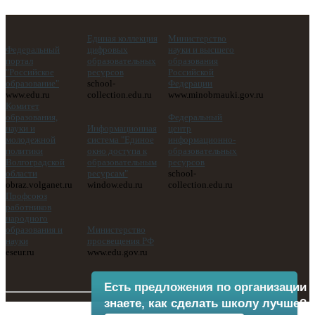
Единая коллекция
Министерство
Федеральный
цифровых
науки и высшего
портал
образовательных
образования
"Российское
ресурсов
Российской
образование"
school-
Федерации
www.edu.ru
collection.edu.ru
www.minobrnauki.gov.ru
Комитет
образования,
Федеральный
науки и
Информационная
центр
молодежной
система "Единое
информационно-
политики
окно доступа к
образовательных
Волгоградской
образовательным
ресурсов
области
ресурсам"
school-
obraz.volganet.ru
window.edu.ru
collection.edu.ru
Профсоюз
работников
народного
образования и
Министерство
науки
просвещения РФ
eseur.ru
www.edu.gov.ru
Есть предложения по организации 
знаете, как сделать школу лучше?