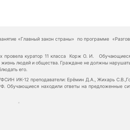
занятие «Главный закон страны» по программе «Разгово
ах провела куратор 11 класса Корж О. И. Обучающиес
т жизнь людей и общества. Граждане не должны нарушать
блюдать его.
СИН ИК-12 преподаватели: Ерёмин Д.А., Жихарь С.В.,Го
РФ. Обучающиеся находили ответы на предложенные си