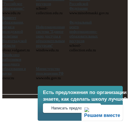
"Российское
ресурсов
Российской
образование"
school-
Федерации
www.edu.ru
collection.edu.ru
www.minobrnauki.gov.ru
Комитет
образования,
Федеральный
науки и
Информационная
центр
молодежной
система "Единое
информационно-
политики
окно доступа к
образовательных
Волгоградской
образовательным
ресурсов
области
ресурсам"
school-
obraz.volganet.ru
window.edu.ru
collection.edu.ru
Профсоюз
работников
народного
образования и
Министерство
науки
просвещения РФ
eseur.ru
www.edu.gov.ru
Есть предложения по организации 
знаете, как сделать школу лучше?
Написать предложение
Решаем вместе