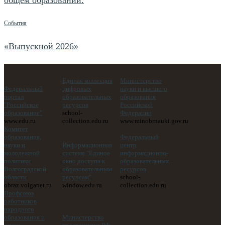
События
«Выпускной 2026»
Единая коллекция
Министерство
Федеральный
цифровых
науки и высшего
портал
образовательных
образования
"Российское
ресурсов
Российской
образование"
school-
Федерации
www.edu.ru
collection.edu.ru
www.minobrnauki.gov.ru
Комитет
образования,
Федеральный
науки и
Информационная
центр
молодежной
система "Единое
информационно-
политики
окно доступа к
образовательных
Волгоградской
образовательным
ресурсов
области
ресурсам"
school-
obraz.volganet.ru
window.edu.ru
collection.edu.ru
Профсоюз
работников
народного
образования и
Министерство