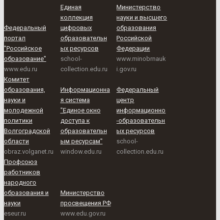
Единая
Министерство
коллекция
науки и высшего
Федеральный
цифровых
образования
портал
образовательн
Российской
"Российское
ых ресурсов
Федерации
образование"
school-
www.minobrnauk
www.edu.ru
collection.edu.ru
i.gov.ru
Комитет
образования,
Информационна
Федеральный
науки и
я система
центр
молодежной
"Единое окно
информационно
политики
доступа к
-образовательн
Волгоградской
образовательн
ых ресурсов
области
ым ресурсам"
school-
obraz.volganet.ru
window.edu.ru
collection.edu.ru
Профсоюз
работников
народного
образования и
Министерство
науки
просвещения РФ
eseur.ru
www.edu.gov.ru