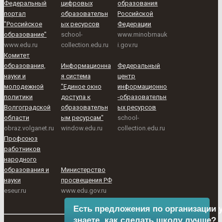
Федеральный
цифровых
образования
портал
образовательн
Российской
"Российское
ых ресурсов
Федерации
образование"
school-
www.minobrnauk
www.edu.ru
collection.edu.ru
i.gov.ru
Комитет
образования,
Информационна
Федеральный
науки и
я система
центр
молодежной
"Единое окно
информационно
политики
доступа к
-образовательн
Волгоградской
образовательн
ых ресурсов
области
ым ресурсам"
school-
obraz.volganet.ru
window.edu.ru
collection.edu.ru
Профсоюз
работников
народного
образования и
Министерство
науки
просвещения РФ
eseur.ru
www.edu.gov.ru
Есть предложения по организации 
знаете, как сделать школу лучше?