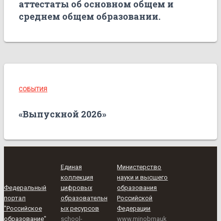
аттестаты об основном общем и
среднем общем образовании.
СОБЫТИЯ
«Выпускной 2026»
Единая
Министерство
коллекция
науки и высшего
Федеральный
цифровых
образования
портал
образовательн
Российской
"Российское
ых ресурсов
Федерации
образование"
school-
www.minobrnauk