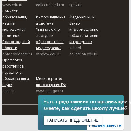
www.edu.ru
collection.edu.ru
i.gov.ru
Комитет
образования,
Информационна
Федеральный
науки и
я система
центр
молодежной
"Единое окно
информационно
политики
доступа к
-образовательн
Волгоградской
образовательн
ых ресурсов
области
ым ресурсам"
school-
obraz.volganet.ru
window.edu.ru
collection.edu.ru
Профсоюз
работников
народного
образования и
Министерство
науки
просвещения РФ
eseur.ru
www.edu.gov.ru
Есть предложения по организации 
знаете, как сделать школу лучше?
НАПИСАТЬ ПРЕДЛОЖЕНИЕ
Решаем вместе