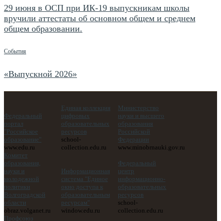
29 июня в ОСП при ИК-19 выпускникам школы
вручили аттестаты об основном общем и среднем
общем образовании.
События
«Выпускной 2026»
Единая коллекция
Министерство
Федеральный
цифровых
науки и высшего
портал
образовательных
образования
"Российское
ресурсов
Российской
образование"
school-
Федерации
www.edu.ru
collection.edu.ru
www.minobrnauki.gov.ru
Комитет
образования,
Федеральный
науки и
Информационная
центр
молодежной
система "Единое
информационно-
политики
окно доступа к
образовательных
Волгоградской
образовательным
ресурсов
области
ресурсам"
school-
obraz.volganet.ru
window.edu.ru
collection.edu.ru
Профсоюз