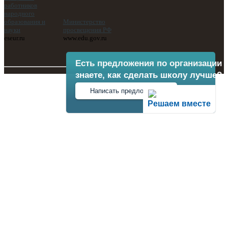
работников
народного
образования и
Министерство
науки
просвещения РФ
eseur.ru
www.edu.gov.ru
Есть предложения по организации 
знаете, как сделать школу лучше?
Написать предложение
Решаем вместе