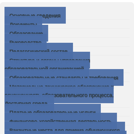
Основные сведения
Документы
Образование
Руководство
Педагогический состав
Структура и органы управления
образовательной организацией
Образовательные стандарты и требования
Материально-техническое обеспечение и
оснащенность образовательного процесса.
Доступная среда.
Платные образовательные услуги
Финансово-хозяйственная деятельность
Вакантные места для приема обучающихся